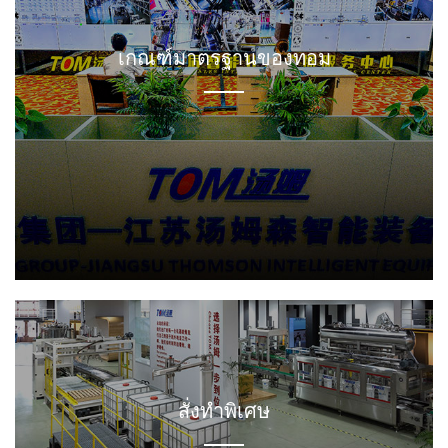
ทีมงานฝ่ายเทคนิค
เกณฑ์มาตรฐานของทอม