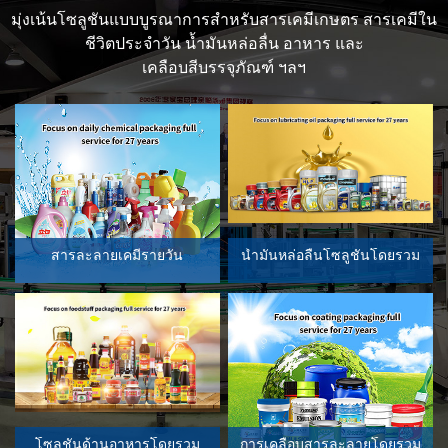
เครื่องบรรจุขวดอัจฉริยะ
อ่าน มากกว่า
โซลูชันโดยรวม
มุ่งเน้นโซลูชันแบบบูรณาการสำหรับสารเคมีเกษตร สารเคมีใน
ชีวิตประจำวัน น้ำมันหล่อลื่น อาหาร และ
เคลือบสีบรรจุภัณฑ์ ฯลฯ