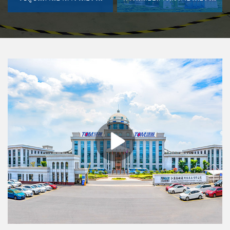
สารละลายเคมีรายวัน
น้ำมันหล่อลื่นโซลูชั่นโดยรวม
โซลูชันด้านอาหารโดยรวม
การเคลือบสารละลายโดยรวม