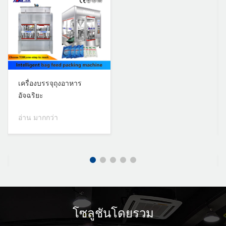
เครื่องบรรจุและปิดฝา
เครื่องปิดฝาอัจฉริยะ
อัจฉริยะ
สำหรับฝารูปปืน
อ่าน มากกว่า
อ่าน มากกว่า