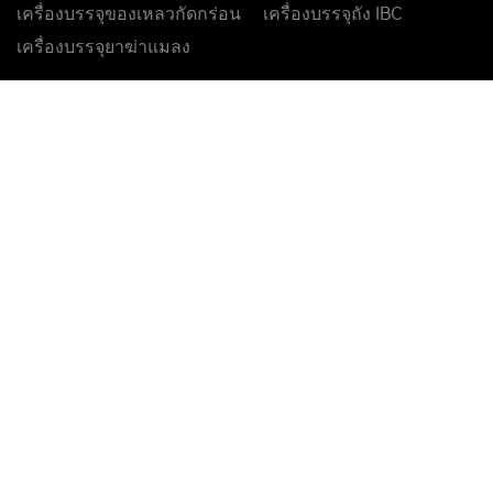
ลูกค้าเหล่านี้เลือกเรา
ลิขสิทธิ์ © 2025 Jiangsu Tom Intelligent Equipment Co.,
Ltd.
สงวนลิขสิทธิ์
แผนผังเว็บไซต์
แท็กทั้งหมด
ออกแบบโดย จง
ฮวน อินเทอร์เน็ต
FriendLink:
เครื่องบรรจุสารฟอกขาว
เครื่องบรรจุของเหลวกัดกร่อน
เครื่องบรรจุถัง IBC
เครื่องบรรจุยาฆ่าแมลง