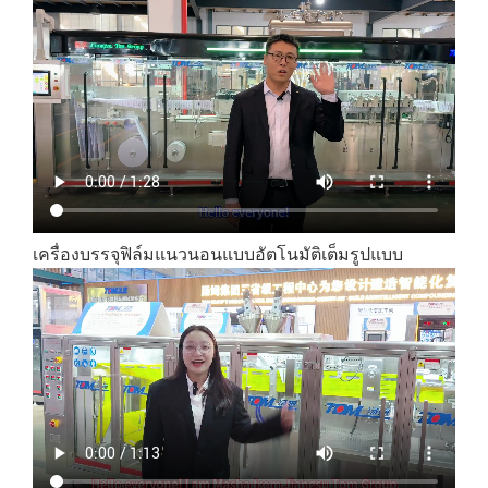
เครื่องบรรจุฟิล์มแนวนอนแบบอัตโนมัติเต็มรูปแบบ