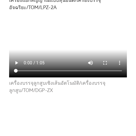
เครื่องแยกสัญญาณแบบหุ่นยนต์/เครื่องบรรจุ
อัจฉริยะ/TOM/LPZ-2A
เครื่องบรรจุลูกสูบเชิงเส้นอัตโนมัติ/เครื่องบรรจุ
ลูกสูบ/TOM/DGP-ZX