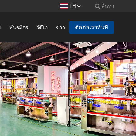
TH
ค้นหา
ติดต่อเราทันที
ย
พันธมิตร
วิดีโอ
ข่าว