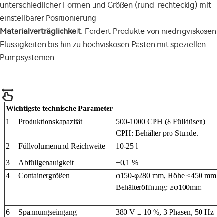
unterschiedlicher Formen und Größen (rund, rechteckig) mit
einstellbarer Positionierung
Materialverträglichkeit
: Fördert Produkte von niedrigviskosen
Flüssigkeiten bis hin zu hochviskosen Pasten mit speziellen
Pumpsystemen
Wichtigste technische Parameter
1
Produktionskapazität
500-1000 CPH (8 Fülldüsen)
CPH: Behälter pro Stunde.
2
Füllvolumen
und Reichweite
10-25 l
3
Abfüllgenauigkeit
±0,1 %
4
Containergrößen
φ150-φ280 mm, Höhe ≤450 mm
Behälteröffnung: ≥φ100mm
6
Spannungseingang
380 V ± 10 %, 3 Phasen, 50 Hz