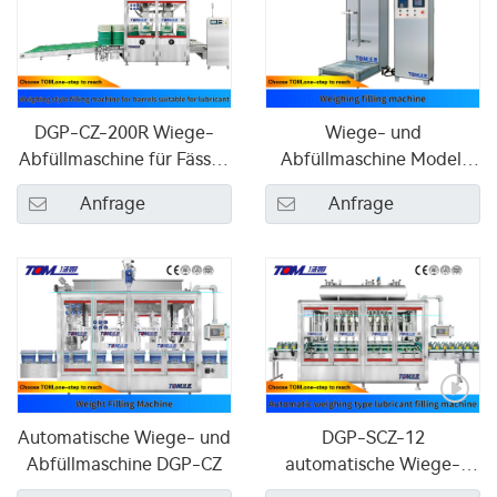
DGP-CZ-200R Wiege-
Wiege- und
Abfüllmaschine für Fässer,
Abfüllmaschine Modell
geeignet für
DGP-CZ-300 für
Anfrage
Anfrage
Schmierstoffe
Getriebeöl
Automatische Wiege- und
DGP-SCZ-12
Abfüllmaschine DGP-CZ
automatische Wiege-
Abfüllmaschine für