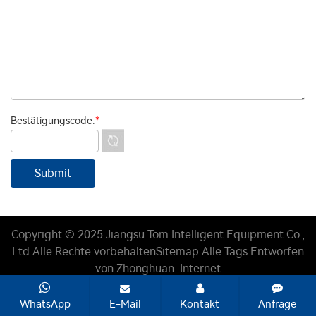
Bestätigungscode:
*
Copyright © 2025 Jiangsu Tom Intelligent Equipment Co.,
Ltd.
Alle Rechte vorbehalten
Sitemap
Alle Tags
Entworfen
von Zhonghuan-Internet
WhatsApp
E-Mail
Kontakt
Anfrage