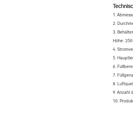
Technis
1. Abmess
2. Durchm
3. Behält
Höhe: 25
4. Stromve
5. Hauptle
6. Füllber
7. Füllgen
8. Luftque
9. Anzahl 
10. Produk