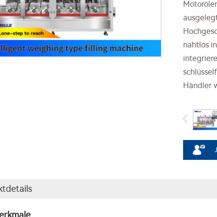
Motorölen
ausgelegt
Hochgesch
nahtlos i
integrier
schlüssel
Händler w
tdetails
erkmale