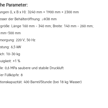
che Parameter:
ungen (L x B x H): 3240 mm × 1900 mm × 2300 mm
esser der Behälteröffnung: ≥Φ38 mm
ergröße: Länge 160 mm - 340 mm; Breite: 140 mm - 260 mm;
0 mm–500 mm
rsorgung: 220 V; 50 Hz
istung: 6,5 kW
eich: 10-30 kg
auigkeit: ±1 %
lle: 0,6 MPa saubere und stabile Druckluft
der Füllköpfe: 8
tionskapazität: 400 Barrel/Stunde (bei 18 kg Wasser)