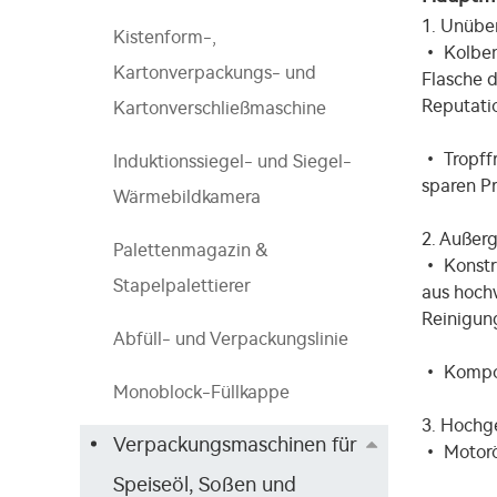
1. Unüber
Kistenform-,
• Kolbenf
Kartonverpackungs- und
Flasche d
Reputati
Kartonverschließmaschine
• Tropffr
Induktionssiegel- und Siegel-
sparen Pr
Wärmebildkamera
2. Außer
Palettenmagazin &
• Konstru
Stapelpalettierer
aus hochw
Reinigun
Abfüll- und Verpackungslinie
• Kompon
Monoblock-Füllkappe
3. Hochg
Verpackungsmaschinen für
• Motorö
Speiseöl, Soßen und