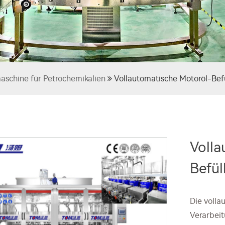
schine für Petrochemikalien
Vollautomatische Motoröl-Bef
Volla
Befül
Die volla
Verarbeit