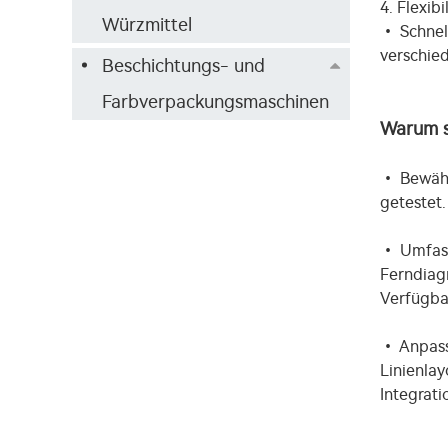
4. Flexib
Würzmittel
• Schnel
verschie
Beschichtungs- und
Farbverpackungsmaschinen
Warum so
• Bewähr
getestet.
• Umfass
Ferndiagn
Verfügbar
• Anpass
Linienlay
Integrat