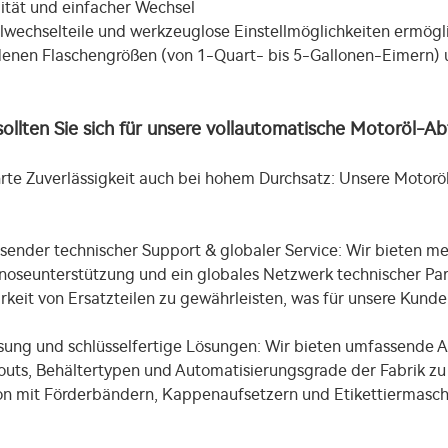
ilität und einfacher Wechsel
lwechselteile und werkzeuglose Einstellmöglichkeiten ermögl
denen Flaschengrößen (von 1-Quart- bis 5-Gallonen-Eimern) 
llten Sie sich für unsere vollautomatische Motoröl-Ab
te Zuverlässigkeit auch bei hohem Durchsatz: Unsere Motorö
ender technischer Support & globaler Service: Wir bieten m
oseunterstützung und ein globales Netzwerk technischer Part
keit von Ersatzteilen zu gewährleisten, was für unsere Kunden
ung und schlüsselfertige Lösungen: Wir bieten umfassende A
outs, Behältertypen und Automatisierungsgrade der Fabrik zu re
ion mit Förderbändern, Kappenaufsetzern und Etikettiermasch